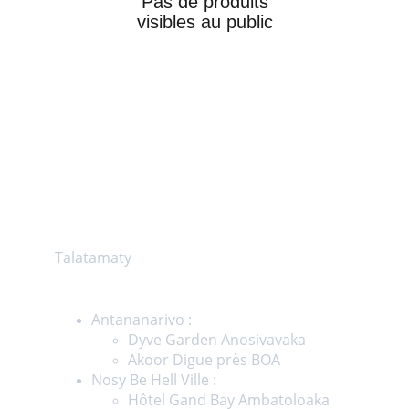
Pas de produits
visibles au public
Showroom
Talatamaty
Magasins
Antananarivo :  
Dyve Garden Anosivavaka
Akoor Digue près BOA
Nosy Be Hell Ville :
Hôtel Gand Bay Ambatoloaka